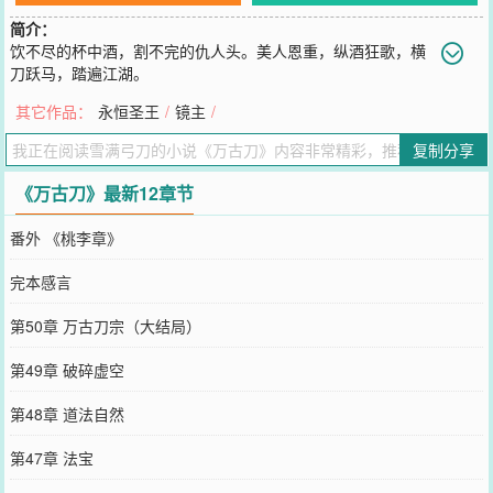
简介：
饮不尽的杯中酒，割不完的仇人头。美人恩重，纵酒狂歌，横
刀跃马，踏遍江湖。
您要是觉得《
万古刀
》还不错的话请不要忘记向您QQ群和微博微信里
其它作品：
永恒圣王
/
镜主
/
的朋友推荐哦！
复制分享
《万古刀》最新12章节
番外 《桃李章》
完本感言
第50章 万古刀宗（大结局）
第49章 破碎虚空
第48章 道法自然
第47章 法宝