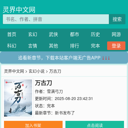
灵界中文网
搜索
首页
玄幻
武侠
都市
历史
网游
科幻
言情
其他
排行
完本
登录
追看新章节，下载本站客户端无广告APP
↓↓↓
灵界中文网
>
玄幻小说
> 万古刀
万古刀
作者：
雪满弓刀
更新时间：2025-08-20 23:42:31
状态：完本
最新章节：
新书发布了
加入书架
点击阅读