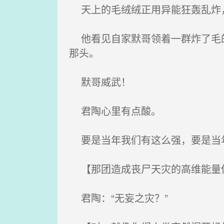
天上的毛绒绒正用异能狂轰乱炸，
他看见自家默哥领着一群炸了毛的
那头。
默哥威武！
君陶心里有点酸。
要是当年我们有这么强，要是当年
【那团造成丧尸天灾的高维能量体
君陶：“无妄之灾？”