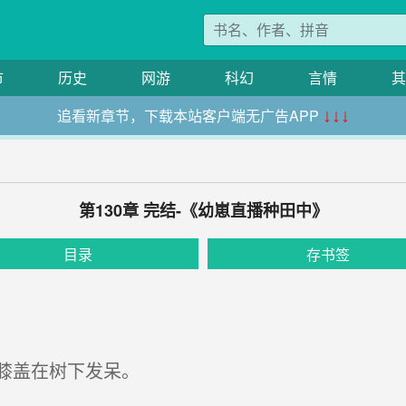
市
历史
网游
科幻
言情
其
追看新章节，下载本站客户端无广告APP
↓↓↓
第130章 完结-《幼崽直播种田中》
目录
存书签
膝盖在树下发呆。