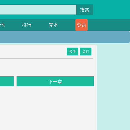
搜索
他
排行
完本
登录
换手
关灯
下一章