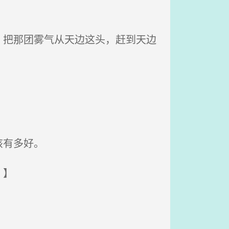
。
把那团雾气从天边这头，赶到天边
该有多好。
。】