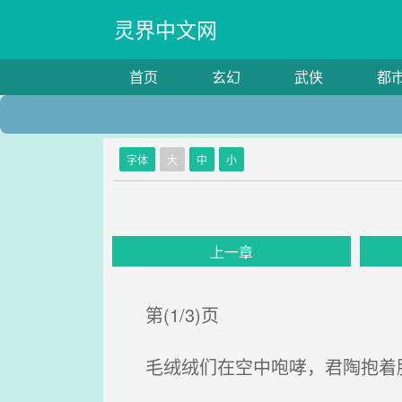
灵界中文网
首页
玄幻
武侠
都
字体
大
中
小
上一章
第(1/3)页
毛绒绒们在空中咆哮，君陶抱着