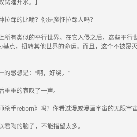
蚁窝灌开水。】
种拉踩的比喻？你是魔怔拉踩人吗？
所有类似的平行世界。在它入侵之后，这些平行世
为基点，扭转其他世界的命运。而且，这个不被覆
的感想是：“啊，好绕。”
后重重的哀叹了一声。
手reborn》吗？你看过漫威漫画宇宙的无限宇
以君陶的脑子，不能指望太多。