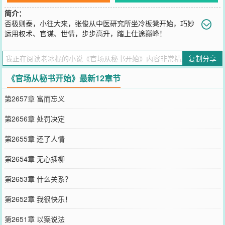
简介：
否极则泰，小往大来，张俊从中医研究所坐冷板凳开始，巧妙
运用权术、官谋、世情，步步高升，踏上仕途巅峰！
您要是觉得《
官场从秘书开始
》还不错的话请不要忘记向您QQ群和微
博微信里的朋友推荐哦！
复制分享
《官场从秘书开始》最新12章节
第2657章 富而忘义
第2656章 处罚决定
第2655章 还了人情
第2654章 无心插柳
第2653章 什么关系？
第2652章 我很快乐！
第2651章 以案说法