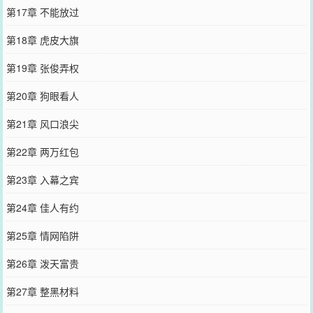
第17章 不能放过
第18章 虎皮大旗
第19章 张俊弄权
第20章 狗眼看人
第21章 风口浪尖
第22章 两万红包
第23章 入幕之宾
第24章 佳人有约
第25章 情网陷阱
第26章 泼天富贵
第27章 整黑材料