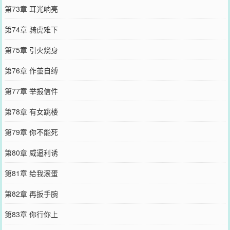
第73章 耳光响亮
第74章 骑虎难下
第75章 引火烧身
第76章 作茧自缚
第77章 举报信件
第78章 有女跳楼
第79章 你不能死
第80章 威逼利诱
第81章 给我滚蛋
第82章 再扳手腕
第83章 你行你上