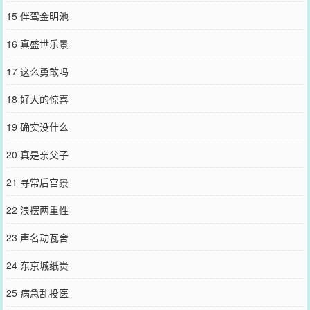
15 伴驾金明池
16 真盛世乐景
17 这么勇敢吗
18 好大的惊喜
19 确实没什么
20 真是亲父子
21 寻常后宫景
22 浪摆两重性
23 声名动瓦舍
24 东京城纸贵
25 病急乱投医