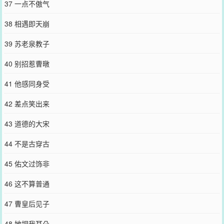
37 一点不傲气
38 相遇即天崩
39 苏老泉教子
40 别招惹曹暾
41 他感同身受
42 差点笑出来
43 道德的大宋
44 不是古穿古
45 佑文过饰非
46 这不算普通
47 曹皇后见子
48 她捏我耳朵