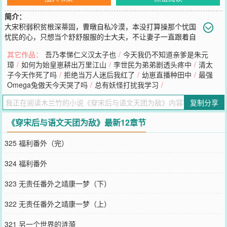
简介：
大宋积弱积贫根深蒂固，曹暾自私冷漠，本没打算操那个忧国
忧民的心，只想当个舒舒服服的士大夫，不让妻子一直跟着自
己吃苦。这时，姑母曹皇后说她是自己的母亲，当今皇帝是自己的父
其它作品：
吾乃孝悌仁义汉太子也
/
今天我仍不知道亲爹是朱元
亲，让自己梳洗一番进宫当太子。啊，原来我姓赵？那锉宋的锅岂不
璋
/
如何为始皇崽耕出万里江山
/
李世民为弟弟剧透头疼中
/
清太
是我背了？曹暾……啊不，赵暾瞥向身后虎视眈眈的语文天团，嘴里
子今天作死了吗
/
拒绝当万人迷后我红了
/
幼崽直播种田中
/
最强
念着“穿越救不了锉宋”，咸鱼翻身，继续躺平。直到有一日，赵墩得
Omega兔傲天今天哭了吗
/
总有妖怪打扰我学习
/
知历史中本不存在的妻兄狄諍和小舅父曹佑，竟也是穿越者。他默默
抖了抖身上的盐，艰难地爬起来。为了纪念前世自己在辛弃疾墓和岳
复制分享
王墓前献的那束花，赵暾决定支棱一下，试试与满朝语文天团为敌。
注意：1、男主言情，不喜勿入。本文有且只有三个穿越者，主角赵暾
《穿宋后与语文天团为敌》最新12章节
与他的两根金大腿（？？？）。群像偏日常，行文通俗白话，不考
据。2、文中宋代人物和整个宋朝都有极其强烈的历史局限性。对宋代
325 福利番外（完）
有好感、对宋代任何著名人物有好感的读者，观看本文肯定会有强烈
心理不适，请慎重入坑。3、因时代限制男主需要写诗词，但作者是废
324 福利番外
物，写不来古诗词，剧情描写中男主原创的诗词，作者会挑选较为冷
僻的诗词假装是男主写的，作话会标明出处。——接档历史文求预收
323 无责任番外之靖康一梦（下）
藏《吾儿宋高祖，但东晋刘寄奴》——公元363年。苻坚刚继位，才
结识他的鱼水之臣王猛，慕容冲和清河公主还未“双飞入紫宫”；大司
322 无责任番外之靖康一梦（上）
马桓温的权势处于日中天，正在积极北伐，以求军功加九锡之礼；“旧
时王谢堂前燕”的王家王献之正与郗道茂琴瑟和鸣，谢家刚“东山再起”
321 另一个世界的涟漪