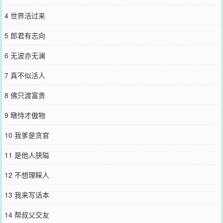
4 世界活过来
5 郎君有志向
6 无波亦无澜
7 真不似活人
8 佛只渡富贵
9 暾恃才傲物
10 我爹是贪官
11 是他人狭隘
12 不想理睬人
13 我来写话本
14 帮叔父交友