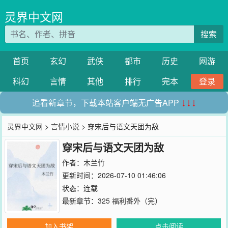
灵界中文网
搜索
首页
玄幻
武侠
都市
历史
网游
科幻
言情
其他
排行
完本
登录
追看新章节，下载本站客户端无广告APP
↓↓↓
灵界中文网
>
言情小说
> 穿宋后与语文天团为敌
穿宋后与语文天团为敌
作者：
木兰竹
更新时间：2026-07-10 01:46:06
状态：连载
最新章节：
325 福利番外（完）
加入书架
点击阅读