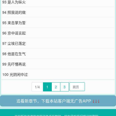
93 是人为纵火
94 照我说的做
95 来击掌为誓
96 京中谣言起
97 尘埃已落定
98 他是在生气
99 先吓懵再说
100 光阴闲中过
1/4
1
2
3
追看新章节，下载本站客户端无广告APP
↓↓↓