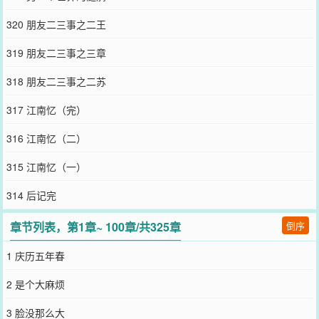
没几年的谢安又重新归隐；东晋和前秦的战事还未开启，《世说新
语》中许多故事正在此时发生。这是东晋最浓墨重彩，后世许多向往
320 朋友二三事之二王
世家的人最想穿越的“荒唐又美好”的时光片段。寒门士子刘翘，就游
离在所有浓墨重彩的边缘划水。刘翘的目标：鸡娃，养生，当太上
319 朋友二三事之三章
皇。刘翘：“儿啊，五十七岁当皇帝太晚了。学学隔壁唐太宗，争取二
十七岁一统天下！”含着奶嘴的小刘裕喷了个鼻涕泡泡，翻身，继续呼
318 朋友二三事之二苏
呼大睡。“斜阳草树，寻常巷陌，人道寄奴曾住。想当年，金戈铁马，
气吞万里如虎。”
317 江南忆（完）
您要是觉得《
穿宋后与语文天团为敌
》还不错的话请不要忘记向您QQ
群和微博微信里的朋友推荐哦！
316 江南忆（二）
315 江南忆（一）
314 后记完
章节列表，第1章~ 100章/共325章
倒序
1 庆历五年春
2 是个大麻烦
3 脸没那么大