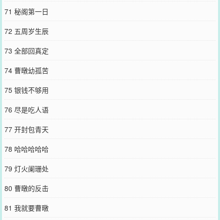
71 秘阁第一日
72 五周岁生辰
73 全部回真定
74 曹暾幼孤苦
75 银钱不够用
76 尽是吃人语
77 开封包青天
78 哈哈哈哈哈
79 灯火阑珊处
80 曹暾的反击
81 我就要曹暾