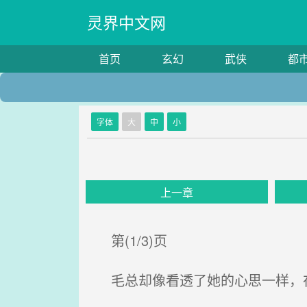
灵界中文网
首页
玄幻
武侠
都
字体
大
中
小
上一章
第(1/3)页
毛总却像看透了她的心思一样，在