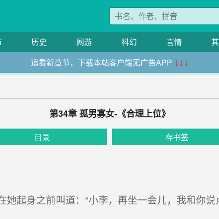
市
历史
网游
科幻
言情
其
追看新章节，下载本站客户端无广告APP
↓↓↓
第34章 孤男寡女-《合理上位》
目录
存书签
她起身之前叫道：“小李，再坐一会儿，我和你说点