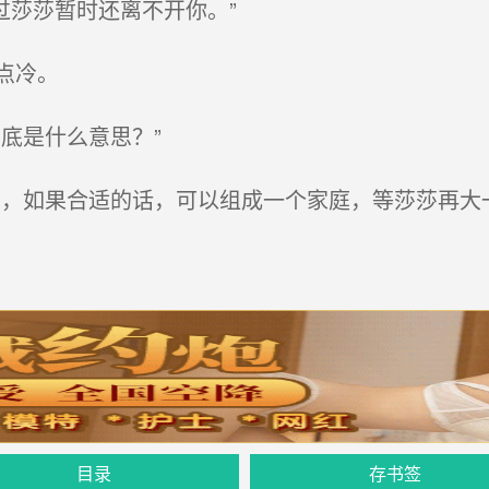
过莎莎暂时还离不开你。”
点冷。
底是什么意思？”
，如果合适的话，可以组成一个家庭，等莎莎再大
目录
存书签