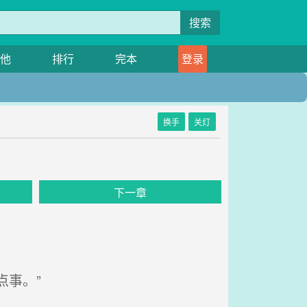
搜索
他
排行
完本
登录
换手
关灯
下一章
事。”