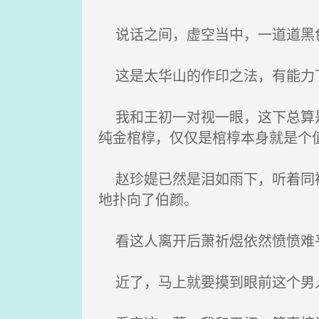
说话之间，虚空当中，一道道黑
这是太华山的作印之法，有能力
我和王初一对视一眼，这下总算是
纯金棺椁，仅仅是棺椁本身就是个
赵珍媞已然是泪如雨下，听着同袍
地扑向了伯颜。
看这人离开后萧祈煜依然愤愤难平
近了，马上就要摸到眼前这个男人