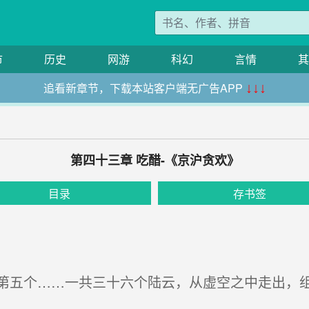
市
历史
网游
科幻
言情
其
追看新章节，下载本站客户端无广告APP
↓↓↓
第四十三章 吃醋-《京沪贪欢》
目录
存书签
五个……一共三十六个陆云，从虚空之中走出，组