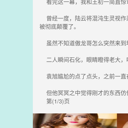
看完这一幕，我和王初一简直惊讶
曾经一度，陆云将混沌生灵视作恶
被彻底颠覆了。
虽然不知道傲龙哥怎么突然来到地
二人瞬间石化，眼睛瞪得老大，
袁旭尴尬的点了点头，之前一直在
但他冥冥之中觉得刚才的东西仿
第(1/3)页