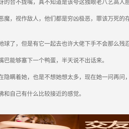
的合不拢嘴，真不知道是该夸这独眼老八艺高人胆
魔，视作敌人，他们都是穷凶极恶，罪该万死的存
球了，但是有它一起去也许大佬下手不会那么残
嘴巴能够塞下一个鸭蛋，半天说不出话来。
隐瞒着她，也是不想她想太多，现在她一问再问
佛和自己有什么比较接近的感觉。