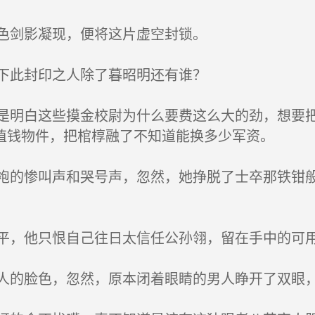
色剑影凝现，便将这片虚空封锁。
下此封印之人除了暮昭明还有谁？
明白这些摸金校尉为什么要费这么大的劲，想要把
值钱物件，把棺椁融了不知道能换多少军资。
的惨叫声和哭号声，忽然，她挣脱了士卒那铁钳般
，他只恨自己往日太信任公孙翎，留在手中的可
的脸色，忽然，原本闭着眼睛的男人睁开了双眼，