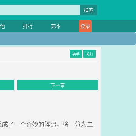
搜索
他
排行
完本
登录
换手
关灯
下一章
成了一个奇妙的阵势，将一分为二