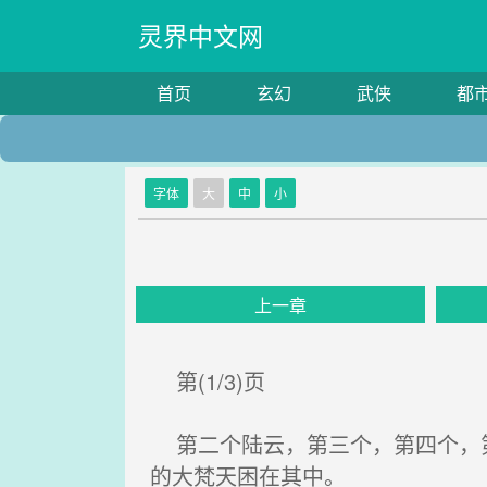
灵界中文网
首页
玄幻
武侠
都
字体
大
中
小
上一章
第(1/3)页
第二个陆云，第三个，第四个，第
的大梵天困在其中。