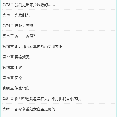
第72章 我们是出来捡垃圾的……
第73章 先发制人
第74章 自证；狡黠
第75章 苏……苏璃？
第76章 那，那我就算你的小女朋友吧
第77章 再度熄灭……
第78章 上线
第79章 回京
第80章 陈家宅邸
第81章 你爷爷还没老年痴呆，不用把我当小孩哄
第82章 都是尊重妇女自主意愿的