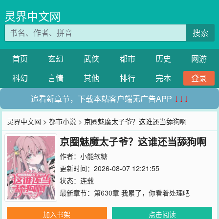
灵界中文网
搜索
首页
玄幻
武侠
都市
历史
网游
科幻
言情
其他
排行
完本
登录
追看新章节，下载本站客户端无广告APP
↓↓↓
灵界中文网
>
都市小说
> 京圈魅魔太子爷？这谁还当舔狗啊
京圈魅魔太子爷？这谁还当舔狗啊
作者：
小能软糖
更新时间：2026-08-07 12:21:55
状态：连载
最新章节：
第630章 我累了，你看着处理吧
加入书架
点击阅读