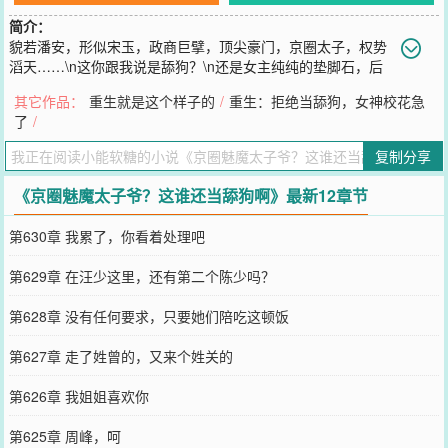
简介：
貌若潘安，形似宋玉，政商巨擘，顶尖豪门，京圈太子，权势
滔天……\n这你跟我说是舔狗？\n还是女主纯纯的垫脚石，后
面要被吸尽家族权势，家破人亡沦为乞丐后被女主赏一顿饭还要幡然
其它作品：
重生就是这个样子的
/
重生：拒绝当舔狗，女神校花急
醒悟、感恩戴德的终极舔狗？\n穿书成了炮灰反派，了解完一切之后
了
/
陈清辞表示：论炸裂，果然还得看女频！\n千万额度黑卡塞满钱包，
价值十几亿的苏式园林宅院独居他一人，豪车名表琳琅满目，长相碾
复制分享
压偶像明星，身材爆杀走秀模特，体质堪比顶尖运动员……陈清辞只
想说，没个二十年脑血栓，这谁他妈当舔狗啊？\n……\n林语溪总是
《京圈魅魔太子爷？这谁还当舔狗啊》最新12章节
能做一些会成真的梦，她看到了那个后来会被全校女生奉为白月光的
男生，对自己言听计从，百般讨好。\n梦中场景上演，陈清辞出现，
第630章 我累了，你看着处理吧
林语溪扬着下巴，等待着他来向自己搭讪。\n结果……\n陈清辞：“同
学，你颈椎貌似有问题，还是去医院挂个号，早发现早治疗……还
第629章 在汪少这里，还有第二个陈少吗？
有，麻烦别挡路好吗？”\n林语溪：“？”
您要是觉得《
京圈魅魔太子爷？这谁还当舔狗啊
》还不错的话请不要
第628章 没有任何要求，只要她们陪吃这顿饭
忘记向您QQ群和微博微信里的朋友推荐哦！
第627章 走了姓曾的，又来个姓关的
第626章 我姐姐喜欢你
第625章 周峰，呵