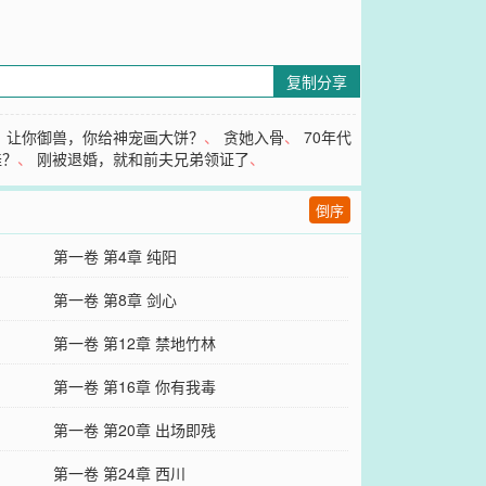
复制分享
、
让你御兽，你给神宠画大饼？
、
贪她入骨
、
70年代
娃？
、
刚被退婚，就和前夫兄弟领证了
、
倒序
第一卷 第4章 纯阳
第一卷 第8章 剑心
第一卷 第12章 禁地竹林
第一卷 第16章 你有我毒
第一卷 第20章 出场即残
第一卷 第24章 西川