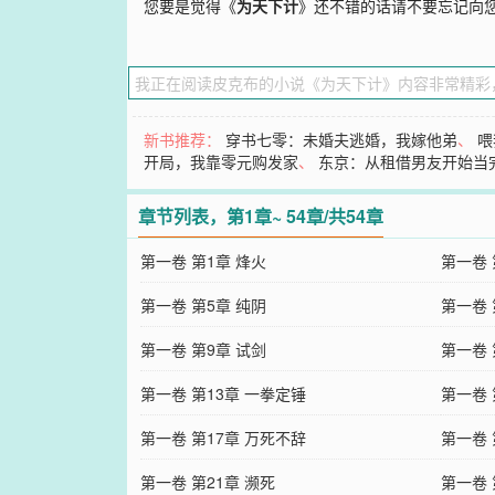
您要是觉得《
为天下计
》还不错的话请不要忘记向
新书推荐：
穿书七零：未婚夫逃婚，我嫁他弟
、
喂
开局，我靠零元购发家
、
东京：从租借男友开始当
章节列表，第1章~ 54章/共54章
第一卷 第1章 烽火
第一卷 
第一卷 第5章 纯阴
第一卷 
第一卷 第9章 试剑
第一卷 
第一卷 第13章 一拳定锤
第一卷 
第一卷 第17章 万死不辞
第一卷 
第一卷 第21章 濒死
第一卷 