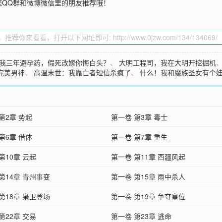
您QQ群和微博微信里的朋友推荐哦！
我三年避孕药，假死改嫁你悔白头？
、
大明工程司，我在大明开挖掘机
完美男神
、
高温末世：我靠亡者短信杀疯了
、
什么！我和魔族圣女有个
第2章 势起
第一卷 第3章 毒士
第6章 借体
第一卷 第7章 重生
第10章 云起
第一卷 第11章 西疆风起
第14章 青州事变
第一卷 第15章 雨中杀人
第18章 枭卫登场
第一卷 第19章 争夺皇位
第22章 交易
第一卷 第23章 逃命