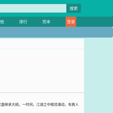
搜索
他
排行
完本
登录
星盏继承大统。一时间，江湖之中暗流涌动，有救人