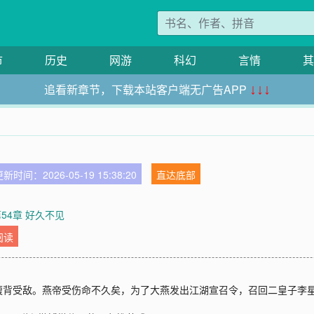
市
历史
网游
科幻
言情
其
追看新章节，下载本站客户端无广告APP
↓↓↓
新时间：2026-05-19 15:38:20
直达底部
54章 好久不见
阅读
腹背受敌。燕帝受伤命不久矣，为了大燕发出江湖宣召令，召回二皇子李