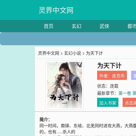
灵界中文网
首页
玄幻
武侠
都
灵界中文网
>
玄幻小说
> 为天下计
为天下计
作者：
皮克布
更
状态：连载
最新章节：
第一卷 第
加入书架
点击
简介：
同一时间，南铎、东岐、北羌同时进攻大燕，大燕
的，也有.....杀人的