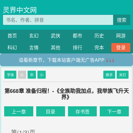
灵界中文网
搜索
首页
玄幻
武侠
都市
历史
网游
科幻
言情
其他
排行
完本
登录
追看新章节，下载本站客户端无广告APP
↓↓↓
字体
大
中
小
换手
关灯
第668章 准备归程！-《全族助我加点，我举族飞升天
界》
上一章
目录
存书签
下一章
第(1/3)页