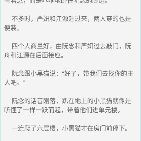
有着急，而是乖乖地卧在阮念的脚边。
不多时，严妍和江源赶过来，两人穿的也是
便装。
四个人商量好，由阮念和严妍过去敲门，阮
舟和江源在后面接应。
阮念跟小黑猫说：“好了，带我们去找你的主
人吧。”
阮念的话音刚落，趴在地上的小黑猫就像是
听懂了一样一跃而起，带着他们进单元楼。
一连爬了六层楼，小黑猫才在房门前停下。