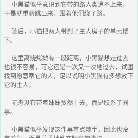
小黑猫似乎意识到它带的路人类追不上来，
于是就重新跳出来，跟着他们绕了路。
随后，小猫把两人带到了主人房子的单元楼
下。
这里离烧烤摊有一段距离，小黑猫想走过去
也很不容易，可它还是一次又一次地过去，试图
找到愿意帮它的人，足以说明小黑猫有多想救下
它的主人。
阮舟没有带着妹妹贸然上去，而是联系了同
事。
小黑猫似乎发现这件事有点棘手，因此也没