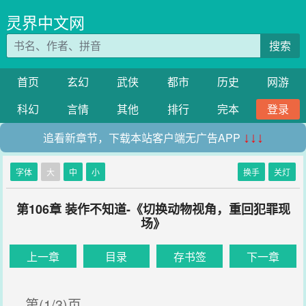
灵界中文网
搜索
首页
玄幻
武侠
都市
历史
网游
科幻
言情
其他
排行
完本
登录
追看新章节，下载本站客户端无广告APP
↓↓↓
字体
大
中
小
换手
关灯
第106章 装作不知道-《切换动物视角，重回犯罪现
场》
上一章
目录
存书签
下一章
第(1/3)页