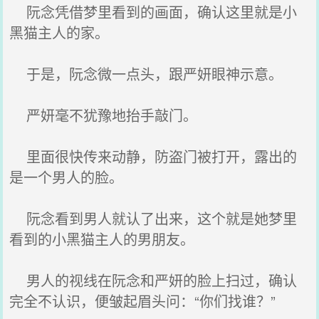
阮念凭借梦里看到的画面，确认这里就是小
黑猫主人的家。
于是，阮念微一点头，跟严妍眼神示意。
严妍毫不犹豫地抬手敲门。
里面很快传来动静，防盗门被打开，露出的
是一个男人的脸。
阮念看到男人就认了出来，这个就是她梦里
看到的小黑猫主人的男朋友。
男人的视线在阮念和严妍的脸上扫过，确认
完全不认识，便皱起眉头问：“你们找谁？”