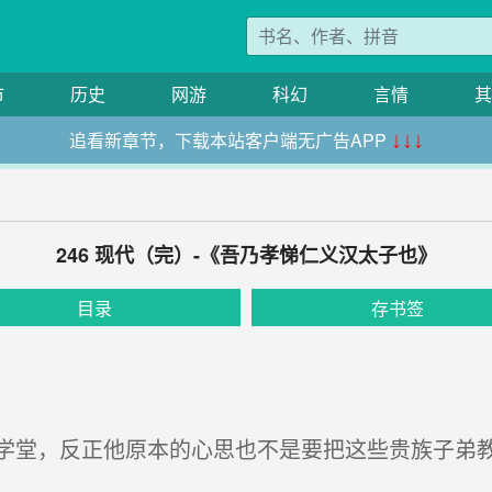
市
历史
网游
科幻
言情
其
追看新章节，下载本站客户端无广告APP
↓↓↓
246 现代（完）-《吾乃孝悌仁义汉太子也》
目录
存书签
堂，反正他原本的心思也不是要把这些贵族子弟教
。