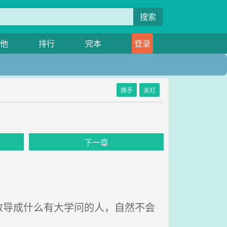
搜索
他
排行
完本
登录
换手
关灯
下一章
导成什么有大学问的人，自然不会