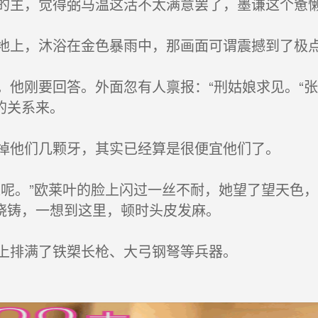
主，觉得弼马温这活不太满意罢了，墨谦这个惫懒
上，沐浴在金色暴雨中，那画面可谓震撼到了极
他刚要回答。外面忽有人禀报：“刑姑娘求见。“
的关系来。
掉他们几颗牙，其实已经算是很便宜他们了。
呢。”欧莱叶的脸上闪过一丝不耐，她望了望天色
烧铸，一想到这里，顿时头皮发麻。
上排满了铁槊长枪、大弓钢弩等兵器。