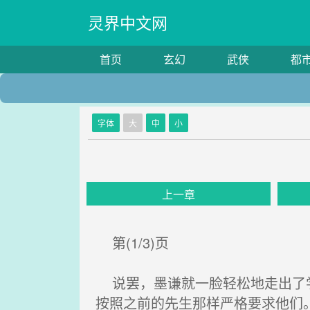
灵界中文网
首页
玄幻
武侠
都
字体
大
中
小
上一章
第(1/3)页
说罢，墨谦就一脸轻松地走出了学
按照之前的先生那样严格要求他们