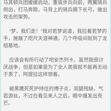
马其顿兵团缓缓启动，重装步兵向前，两翼骑兵
侧出，打马奔跑，马背上的骑兵摘下长弓，做出
攻击的架势。
“梦，我们走！”我对若梦说道，我拉着若梦的
手，施展了咫尺天涯神通，几个呼吸间就到了龙
组基地。
应该会有所行动了吧安杰列卡，虽然我很讨
厌战争，但是如果是为了全人类我就不能再无动
于衷了，阿提拉这样想着。
被黑鹰死死护持住的傅子炎，双腿残缺，气
若游丝，不过在看见来人之后，眼中爆发出亮
芒。