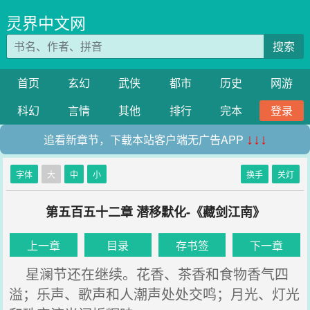
灵界中文网
搜索
首页
玄幻
武侠
都市
历史
网游
科幻
言情
其他
排行
完本
登录
追看新章节，下载本站客户端无广告APP
↓↓↓
字体
大
中
小
换手
关灯
第五百五十二章 潜移默化-《藏剑江南》
上一章
目录
存书签
下一章
星澜节还在继续。花香、茶香和食物香气四
溢；乐声、歌声和人潮声处处交鸣；月光、灯光