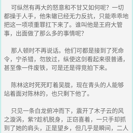
可纵然有再大的怒意和不甘又如何呢？一切
都操于人手，他朱辙已经无力反抗，只能乖乖地
把这一项项重罪扛下来了。谁叫他是王府大管
事，出面做了那么多的事情呢？
那人顿时不再说话。他们可都是接到了死命
令，宁杀错，勿放过，纵使这剑看起来很普通，
甚至像一件废铁，可是还是得竞拍下来。
陈林这时死死盯着吴胧，现在青头的人能够
站着面对陈林的，也只剩下他了。
只见一条白龙俯冲而下，震开了木子云的风
之漩涡，紫?趁机脱身，正窃喜着，一只手却抓
到了她的肩头，正是望乡，但几乎是瞬间，二人