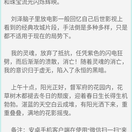
和珠宝流光闪烁辉映。
刘泽脑子里放电影一般回忆自己后世影视上
看到的经典攻城片段，手法倒是多种多样，只是
都不适用于现在的局势下。
我的灵魂，放弃了抵抗，任凭紫色的闪电狂
劈，而后渐渐的溃散，消亡！随着灵魂的消亡，
我的意识归于虚无，陷入了永恒的黑暗。
上午十点，阳光正好，督军府的花园内，花
草树木都褪去冬日的颓废，迎着春日生长得生机
勃勃。湛蓝的天空白云成堆，有阳光洒下来，重
重叠叠，满地的花影摇曳。
备注：安卓手机客户端在使用“微信扫一扫”来