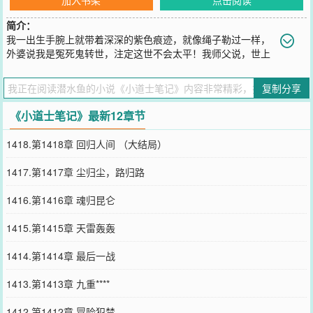
简介：
我一出生手腕上就带着深深的紫色痕迹，就像绳子勒过一样，
外婆说我是冤死鬼转世，注定这世不会太平！我师父说，世上
最可怕的不是鬼，而是人心！我是不相信命运的人，曾经有过很多辉
煌的理想，但是我从来没想到会成为一个小道士！成为隐秘宗派的传
复制分享
人，从此走向了诡谲奇异的玄术江湖...远古的传说，隐秘的宗派，灵
婴小剑童，断头飞降，守护别墅的看门尸，吸金盘上的盗财鬼，黄金
《小道士笔记》最新12章节
塔下的运金奴，寻找钦天监留下的太古罗盘，洞开四
您要是觉得《
小道士笔记
》还不错的话请不要忘记向您QQ群和微博微
1418.第1418章 回归人间 （大结局）
信里的朋友推荐哦！
1417.第1417章 尘归尘，路归路
1416.第1416章 魂归昆仑
1415.第1415章 天雷轰轰
1414.第1414章 最后一战
1413.第1413章 九重****
1412.第1412章 冒险犯禁