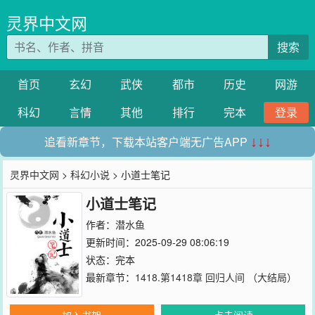
灵界中文网
搜索
首页
玄幻
武侠
都市
历史
网游
科幻
言情
其他
排行
完本
登录
追看新章节，下载本站客户端无广告APP
↓↓↓
灵界中文网
>
科幻小说
> 小道士笔记
小道士笔记
作者：
潜水鱼
更新时间：2025-09-29 08:06:19
状态：完本
最新章节：
1418.第1418章 回归人间 （大结局）
加入书架
点击阅读