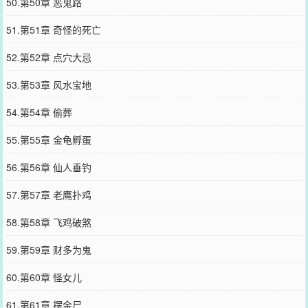
50.第50章 恶鬼路
51.第51章 奇怪的死亡
52.第52章 点穴大忌
53.第53章 风水宝地
54.第54章 偷葬
55.第55章 金龟孵蛋
56.第56章 仙人垂钓
57.第57章 老鹰扑鸡
58.第58章 飞鸡破煞
59.第59章 财多为鬼
60.第60章 怪女儿
61.第61章 摆金尸