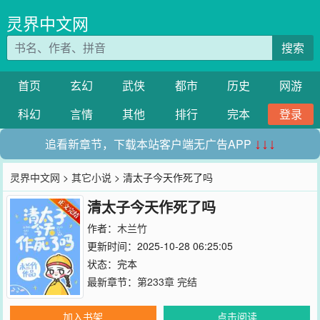
灵界中文网
搜索
首页
玄幻
武侠
都市
历史
网游
科幻
言情
其他
排行
完本
登录
追看新章节，下载本站客户端无广告APP
↓↓↓
灵界中文网
>
其它小说
> 清太子今天作死了吗
清太子今天作死了吗
作者：
木兰竹
更新时间：2025-10-28 06:25:05
状态：完本
最新章节：
第233章 完结
加入书架
点击阅读