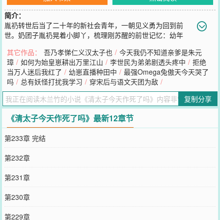
简介：
胤礽转世后当了二十年的新社会青年，一朝见义勇为回到前
世。奶团子胤礽晃着小脚丫，梳理刚苏醒的前世记忆：幼年
时，伺候他的人几乎一月一换，敢劝诫他谨言慎行的仆人一定会因对
其它作品：
吾乃孝悌仁义汉太子也
/
今天我仍不知道亲爹是朱元
太子不敬率先赶走；读书时，高龄教书师傅颤悠悠跪着授课，他因怜
璋
/
如何为始皇崽耕出万里江山
/
李世民为弟弟剧透头疼中
/
拒绝
悯赐座，教书师傅因对太子不敬被严厉斥责；少年时，和一位亲切和
当万人迷后我红了
/
幼崽直播种田中
/
最强Omega兔傲天今天哭了
蔼的老大臣聊了一会儿诗词歌赋，老大臣便因对太子不敬被赶出京城
吗
/
总有妖怪打扰我学习
/
穿宋后与语文天团为敌
/
兄弟姐妹与自己玩闹是对太子不敬，太子妃的住所
您要是觉得《
清太子今天作死了吗
》还不错的话请不要忘记向您QQ群
复制分享
和微博微信里的朋友推荐哦！
《清太子今天作死了吗》最新12章节
第233章 完结
第232章
第231章
第230章
第229章