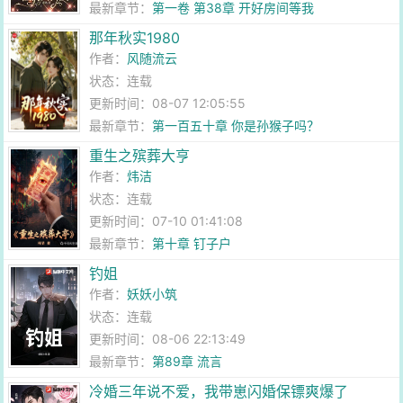
最新章节：
第一卷 第38章 开好房间等我
那年秋实1980
作者：
风随流云
状态：连载
更新时间：08-07 12:05:55
最新章节：
第一百五十章 你是孙猴子吗？
重生之殡葬大亨
作者：
炜洁
状态：连载
更新时间：07-10 01:41:08
最新章节：
第十章 钉子户
钓姐
作者：
妖妖小筑
状态：连载
更新时间：08-06 22:13:49
最新章节：
第89章 流言
冷婚三年说不爱，我带崽闪婚保镖爽爆了