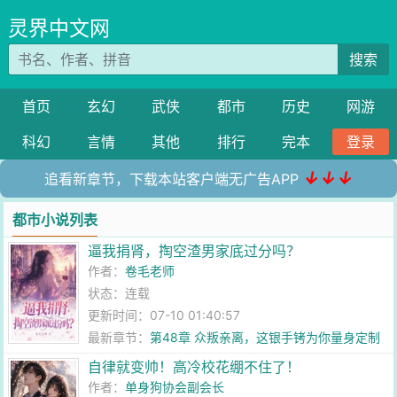
灵界中文网
搜索
首页
玄幻
武侠
都市
历史
网游
科幻
言情
其他
排行
完本
登录
↓↓↓
追看新章节，下载本站客户端无广告APP
都市小说列表
逼我捐肾，掏空渣男家底过分吗？
作者：
卷毛老师
状态：连载
更新时间：07-10 01:40:57
最新章节：
第48章 众叛亲离，这银手铐为你量身定制
自律就变帅！高冷校花绷不住了！
作者：
单身狗协会副会长