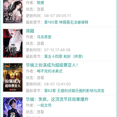
作者：
筑楼
状态：连载
更新时间：08-07 09:05:11
最新章节：
第160章 林薇薇无法被保释
觊觎
作者：
乌龙茶底
状态：连载
更新时间：07-12 17:49:39
最新章节：
第五十四章 和好（终章）
华娱之扮演成为超级赛亚人！
作者：
喝不完的冰美式
状态：连载
更新时间：08-07 12:41:00
最新章节：
第62章 王威利对娱乐圈的影响与改变
华娱：笑疯，这顶流节目效果爆炸
作者：
一纸文凭
状态：连载