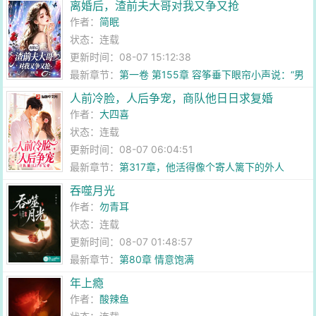
离婚后，渣前夫大哥对我又争又抢
作者：
简眠
状态：连载
更新时间：08-07 15:12:38
最新章节：
第一卷 第155章 容筝垂下眼帘小声说：“男
女有别。”
人前冷脸，人后争宠，商队他日日求复婚
作者：
大四喜
状态：连载
更新时间：08-07 06:04:51
最新章节：
第317章，他活得像个寄人篱下的外人
吞噬月光
作者：
勿青耳
状态：连载
更新时间：08-07 01:48:57
最新章节：
第80章 情意饱满
年上瘾
作者：
酸辣鱼