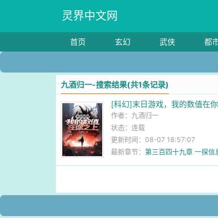
灵界中文网
首页
玄幻
武侠
都
九酒归一-搜索结果(共1条记录)
[科幻]末日游戏，我的数值在
作者：
九酒归一
状态：连载
更新时间：08-07 18:57:07
最新章节：
第三百四十九章 一探信