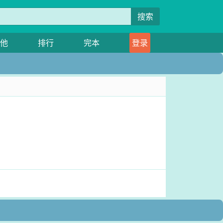
搜索
他
排行
完本
登录