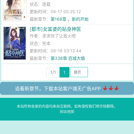
状态：连载
更新时间：09-17 00:25:12
最新章节：
第168章 ，新的开始
[都市]女富婆的贴身神医
作者：
求求你了让我火吧
状态：完本
更新时间：09-16 03:12:44
最新章节：
第338章 百城大婚
1/1
1
↓↓↓
追看新章节，下载本站客户端无广告APP
本站所有收录的内容均来自互联网，如有侵权我们将尽快删除。
网站地图