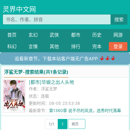
灵界中文网
搜索
首页
玄幻
武侠
都市
历史
网游
科幻
言情
其他
排行
完本
登录
↓↓↓
追看新章节，下载本站客户端无广告APP
浮鲨无梦-搜索结果(共1条记录)
[都市]华娱之出人头地
作者：
浮鲨无梦
状态：连载
更新时间：08-05 23:53:38
最新章节：
第1360章 说不尽的风流，选秀时代落幕
1/1
1