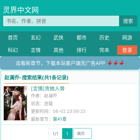
灵界中文网
搜索
首页
玄幻
武侠
都市
历史
网游
科幻
言情
其他
排行
完本
登录
↓↓↓
追看新章节，下载本站客户端无广告APP
赵澜乔-搜索结果(共1条记录)
[言情]贪她入骨
作者：
赵澜乔
状态：连载
更新时间：06-02 23:56:23
最新章节：
第41章
1/1
1