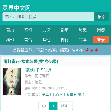
灵界中文网
搜索
首页
玄幻
武侠
都市
历史
网游
科幻
言情
其他
排行
完本
登录
↓↓↓
追看新章节，下载本站客户端无广告APP
雨打青石-搜索结果(共1条记录)
[武侠]叩问仙道
作者：
雨打青石
状态：连载
更新时间：08-08 00:11:55
最新章节：
第二千七百六十五章 斩魔台
1/1
1