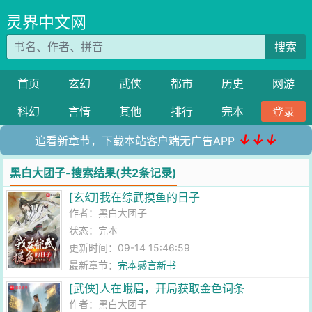
灵界中文网
搜索
首页
玄幻
武侠
都市
历史
网游
科幻
言情
其他
排行
完本
登录
↓↓↓
追看新章节，下载本站客户端无广告APP
黑白大团子-搜索结果(共2条记录)
[玄幻]我在综武摸鱼的日子
作者：
黑白大团子
状态：完本
更新时间：09-14 15:46:59
最新章节：
完本感言新书
[武侠]人在峨眉，开局获取金色词条
作者：
黑白大团子