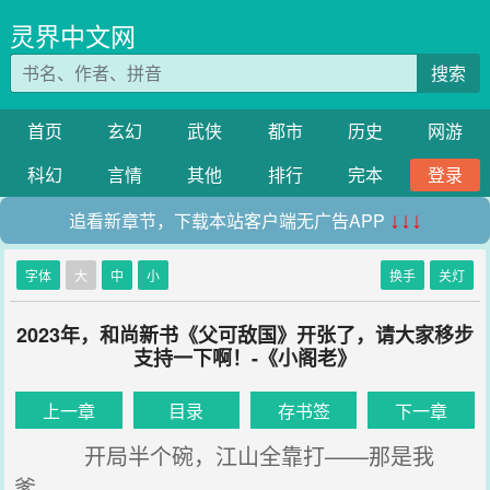
灵界中文网
搜索
首页
玄幻
武侠
都市
历史
网游
科幻
言情
其他
排行
完本
登录
追看新章节，下载本站客户端无广告APP
↓↓↓
字体
大
中
小
换手
关灯
2023年，和尚新书《父可敌国》开张了，请大家移步
支持一下啊！-《小阁老》
上一章
目录
存书签
下一章
开局半个碗，江山全靠打——那是我
爹。