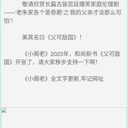
敬请欣赏长篇古装宫廷爆笑家庭伦理剧
——‘老朱家各个是奇葩’之‘我的父亲才没那么可
怕’！
美其名曰《父可敌国》！
《小阁老》2023年，和尚新书《父可敌
国》开张了，请大家移步支持一下啊！
《小阁老》全文字更新,牢记网址