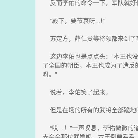
反而李佑的命令一下，军队就好像
“殿下，要节哀呀...!”
苏定方，薛仁贵等将领都来到了李
这边李佑也是点点头：“本王也没
了全国的朝臣，本王也成为了造反
呀。”
说着，李佑笑了起来。
但是在场的所有的武将全部跪地喊道
“哎...！”一声叹息，李佑微微
去会会那位武媚娘，本王倒要看看，