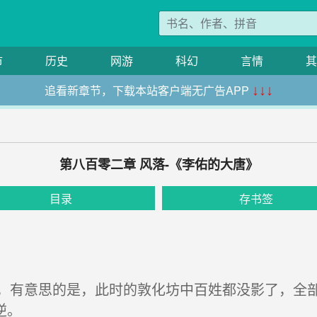
市
历史
网游
科幻
言情
其
追看新章节，下载本站客户端无广告APP
↓↓↓
第八百零二章 风落-《李佑的大唐》
目录
存书签
有意思的是，此时的敦化坊中百姓都没影了，全部
逆。