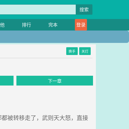
搜索
他
排行
完本
登录
换手
关灯
下一章
都被转移走了，武则天大怒，直接