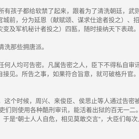
有孩子都给软禁了起来，跟着为了清洗朝廷，武则
宫城前，分为延恩（献赋颂、谋求仕途者投之）、
灾变及军机秘计者投之）四匦，随时接纳天下表疏
清洗那些拥唐派。
何人均可告密。凡属告密之人，臣下不得私自审讯
自接见。所告之事，如果符合旨意，就可破格升官
这个时候，周兴、来俊臣、侯思止等人通过告密被
酷吏们则使用各种酷刑审讯，能活着出狱的百无一二
。于是“朝士人人自危，相见莫敢交言”，大臣们每