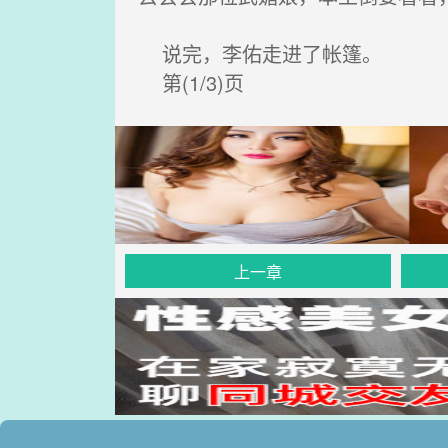
说完，李佑走进了帐篷。
第(1/3)页
上一章