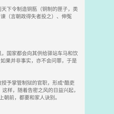
天下令制造铜匦（铜制的匣子，类
招谏（言朝政得失者投之）、伸冤
。
，国家都会向其供给驿站车马和饮
。如果并非事实，亦不会问罪，于是
授予掌管制狱的官职，形成“酷吏
。这样，随着告密之风的日益兴起，
次上朝前，都要和家人诀别。