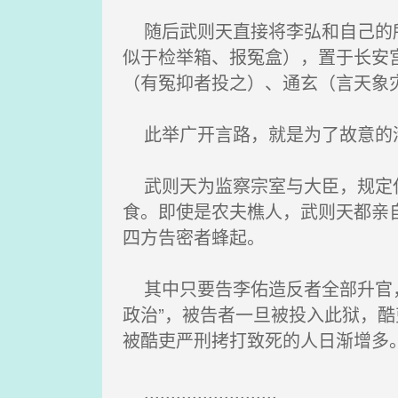
随后武则天直接将李弘和自己的所
似于检举箱、报冤盒），置于长安
（有冤抑者投之）、通玄（言天象
此举广开言路，就是为了故意的
武则天为监察宗室与大臣，规定任
食。即使是农夫樵人，武则天都亲
四方告密者蜂起。
其中只要告李佑造反者全部升官，
政治”，被告者一旦被投入此狱，
被酷吏严刑拷打致死的人日渐增多
.........................