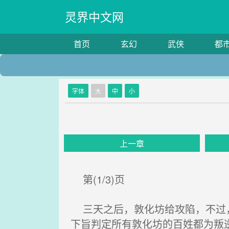
灵界中文网
首页
玄幻
武侠
都
字体
大
中
小
上一章
第(1/3)页
三天之后，敦化坊给攻陷，不过，
下旨判定所有敦化坊的百姓都为叛