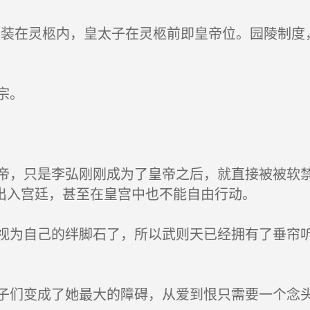
装在灵柩内，皇太子在灵柩前即皇帝位。园陵制度
宗。
，只是李弘刚刚成为了皇帝之后，就直接被被软禁
出入宫廷，甚至在皇宫中也不能自由行动。
为自己的绊脚石了，所以武则天已经拥有了垂帘听
们变成了她最大的障碍，从爱到恨只需要一个念头